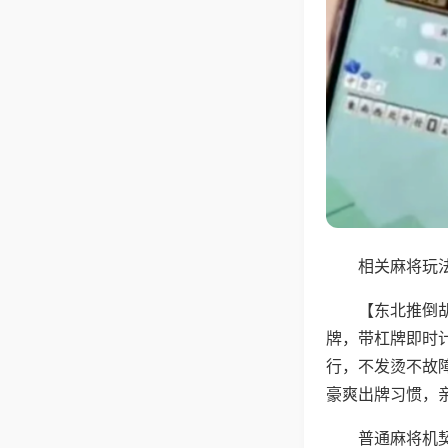
相关麻将玩法
【东北推倒
牌，带杠牌即时
行，不发烫不故
豪爽出牌习惯，
普通麻将机