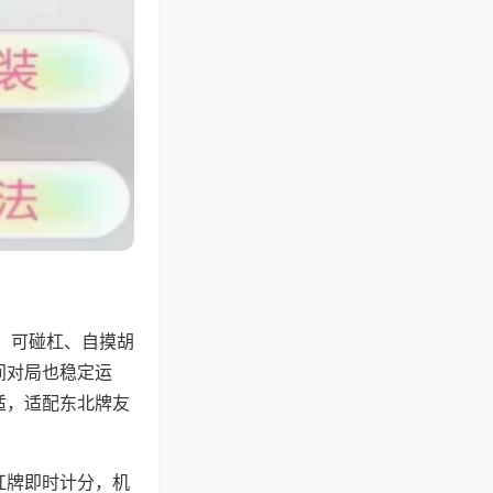
，可碰杠、自摸胡
间对局也稳定运
适，适配东北牌友
杠牌即时计分，机