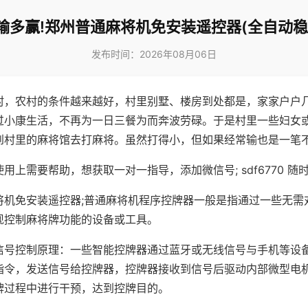
输多赢!郑州普通麻将机免安装遥控器(全自动稳
发布时间：2026年08月06日
村，农村的条件越来越好，村里别墅、楼房到处都是，家家户户
过小康生活，不再为一日三餐为而奔波劳碌。于是村里一些妇女
到村里的麻将馆去打麻将。虽然打得小，但如果经常输也是一笔
用上需要帮助，想获取一对一指导，添加微信号; sdf6770 随时
将机免安装遥控器;普通麻将机程序控牌器一般是指通过一些无需
现控制麻将牌功能的设备或工具。
信号控制原理：一些智能控牌器通过蓝牙或无线信号与手机等设
指令，发送信号给控牌器，控牌器接收到信号后驱动内部微型电
牌过程中进行干预，达到控牌目的。