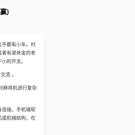
赢)
几乎都有小车。村
或者有退休金的老
不小的开支。
交流 。
对麻将机进行复杂
备连接。手机端软
机或机械结构，在