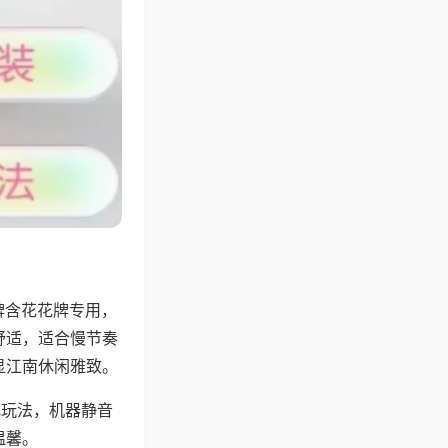
牌含花花牌专用，
舒适，适合慢节奏
显江南休闲雅致。
地玩法，机器静音
温馨。