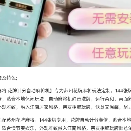
及特色;
麻将·花牌计分自动麻将机】专为苏州花牌麻将玩法定制，144张
倍，贴合本地休闲玩法，自动麻将机静音洗牌，运行柔和，桌面
外观雅致，融入江南居家风格，亲友相聚玩牌，惬意又温馨，尽
适配苏州花牌麻将，144张牌专用，花牌自动计分翻倍，贴合本
，适合慢节奏娱乐，外观雅致融入江南风格，亲友相聚玩牌惬意