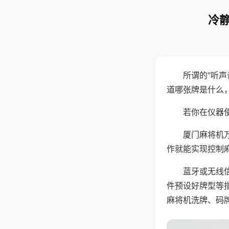
冷静
所谓的"听
道哪张牌是什么
若你在仪器使
厦门麻将机
作就能实现控制
蓝牙或无线
件预设好牌型等
麻将机洗牌、码