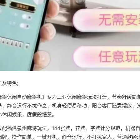
及特色;
麻将休闲自动麻将机】专为三亚休闲麻将玩法打造，节奏舒缓简
局，静音运行不扰作息，机身轻便易移动，阳台客厅随意摆放，
小休闲娱乐，度假般惬意。
适配福建泉州麻将玩法，144张牌，花牌、字牌计分规范，机器
漏牌，操作简单，一键开机，静音运行，不打扰家人，普通款经