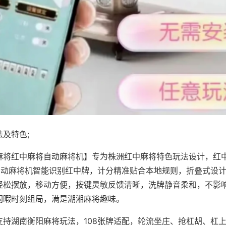
及特色;
麻将红中麻将自动麻将机】专为株洲红中麻将特色玩法设计，红
，自动麻将机智能识别红中牌，计分精准贴合本地规则，折叠式设
轻松摆放，移动方便，按键灵敏反馈清晰，洗牌静音柔和，不影
闲暇时刻组局，满是湖湘麻将趣味。
支持湖南衡阳麻将玩法，108张牌适配，轮流坐庄、抢杠胡、杠