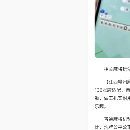
相关麻将玩法
【江西赣州
136张牌适配
顿，做工扎实耐
乐趣。
普通麻将机
计，洗牌公平公