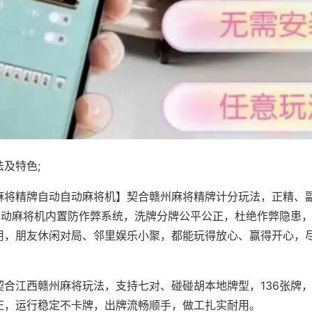
及特色;
麻将精牌自动自动麻将机】契合赣州麻将精牌计分玩法，正精、
，自动麻将机内置防作弊系统，洗牌分牌公平公正，杜绝作弊隐患
用，朋友休闲对局、邻里娱乐小聚，都能玩得放心、赢得开心，
契合江西赣州麻将玩法，支持七对、碰碰胡本地牌型，136张牌
正，运行稳定不卡牌，出牌流畅顺手，做工扎实耐用。